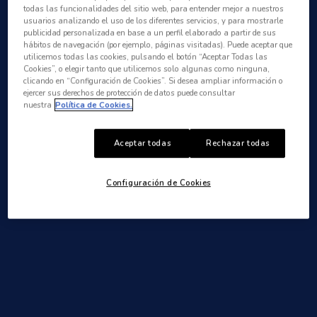
todas las funcionalidades del sitio web, para entender mejor a nuestros
usuarios analizando el uso de los diferentes servicios, y para mostrarle
publicidad personalizada en base a un perfil elaborado a partir de sus
TIENDA
hábitos de navegación (por ejemplo, páginas visitadas). Puede aceptar que
utilicemos todas las cookies, pulsando el botón “Aceptar Todas las
Cookies”, o elegir tanto que utilicemos solo algunas como ninguna,
clicando en “Configuración de Cookies”. Si desea ampliar información o
ejercer sus derechos de protección de datos puede consultar
ESP
/
ENG
nuestra
Política de Cookies.
Aceptar todas
Rechazar todas
Configuración de Cookies
VIDRIO 100% REUTILIZABLE